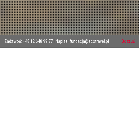
Home
Facebook
Twitter
Linkedin
YouTube
Facebook
Zadzwoń: +48 12 648 99 77 | Napisz: fundacja@ecotravel.pl
Odrzuć
Messenger
Pałac w Kurozwękach
Wyświetlanie jednego wyniku